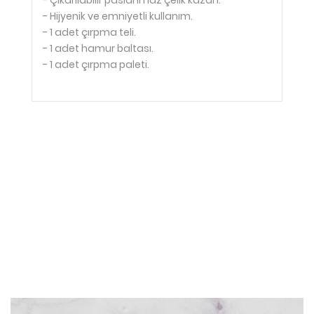
- Çıkarılabilir paslanmaz çelik kazan.
- Hijyenik ve emniyetli kullanım.
- 1 adet çırpma teli.
- 1 adet hamur baltası.
- 1 adet çırpma paleti.