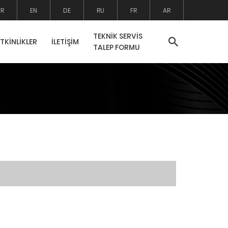
TR
EN
DE
RU
FR
AR
TEKNİK SERVİS
ETKİNLİKLER
İLETİŞİM
TALEP FORMU