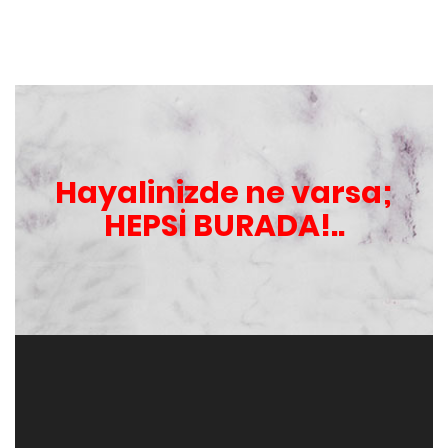
Hayalinizde ne varsa;
HEPSİ BURADA!..