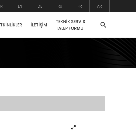
TR
EN
DE
RU
FR
AR
TEKNİK SERVİS
ETKİNLİKLER
İLETİŞİM
TALEP FORMU