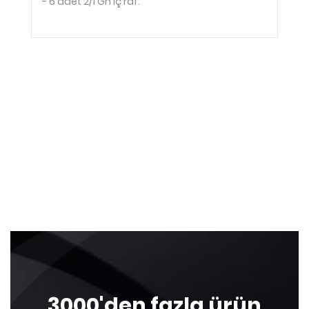
- 6 adet 2/1 Gn iç raf.
3000'den fazla ürün