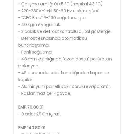
- Çalışma aralığı 0/+5 ºC (tropikal 43 ºC)
- 220-230V -1 +N 50-60 Hz elektrik gücü.
- “CFC Free” R-290 soğutucu gaz.
- 40 kg/m³ yoğunluk.
- Sıcaklık ve defrost kontrollü dijital gösterge.
- Defrost esnasında otomatik su
buharlaştırma.
- Fanlı soğutma.
- 48 mm kalınlığında “ozon dostu” poliüretan
izolasyon.
- 45 derecede sabit kendiliğinden kapanan
kapılar.
- Alüminyum panelli,bakır borulu evaparatör.
- Paslanmaz çelik gövde.
EMP.70.80.01
- 3 adet 2/1 Gn iç raf.
EMP.140.80.01