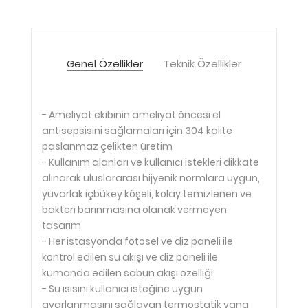
Genel Özellikler
Teknik Özellikler
- Ameliyat ekibinin ameliyat öncesi el
antisepsisini sağlamaları için 304 kalite
paslanmaz çelikten üretim
- Kullanım alanları ve kullanıcı istekleri dikkate
alınarak uluslararası hijyenik normlara uygun,
yuvarlak içbükey köşeli, kolay temizlenen ve
bakteri barınmasına olanak vermeyen
tasarım
- Her istasyonda fotosel ve diz paneli ile
kontrol edilen su akışı ve diz paneli ile
kumanda edilen sabun akışı özelliği
- Su ısısını kullanıcı isteğine uygun
ayarlanmasını sağlayan termostatik vana