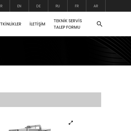
TR
EN
DE
RU
FR
AR
TEKNİK SERVİS
ETKİNLİKLER
İLETİŞİM
TALEP FORMU