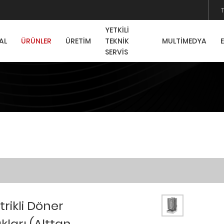
YETKİLİ
AL
ÜRÜNLER
ÜRETİM
TEKNİK
MULTİMEDYA
SERVİS
trikli Döner
kları (Alttan