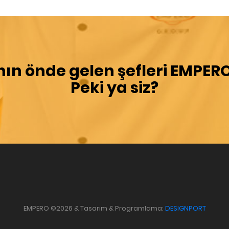
ın önde gelen şefleri
EMPER
Peki ya siz?
EMPERO ©2026 & Tasarım & Programlama:
DESIGNPORT