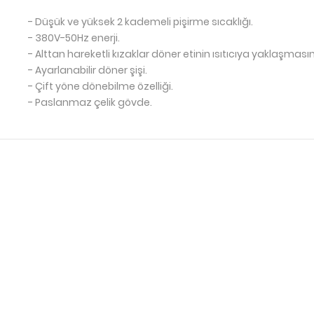
- Düşük ve yüksek 2 kademeli pişirme sıcaklığı.
- 380V-50Hz enerji.
- Alttan hareketli kızaklar döner etinin ısıtıcıya yaklaşmasın
- Ayarlanabilir döner şişi.
- Çift yöne dönebilme özelliği.
- Paslanmaz çelik gövde.