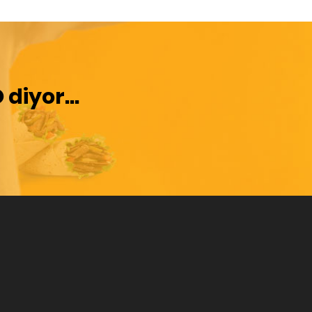
O
diyor...