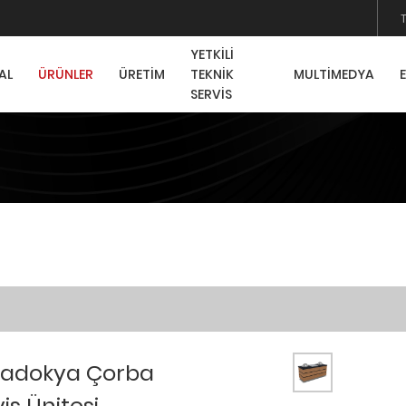
YETKİLİ
AL
ÜRÜNLER
ÜRETİM
TEKNİK
MULTİMEDYA
SERVİS
adokya Çorba
is Ünitesi