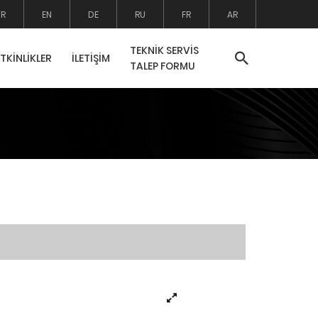
TR
EN
DE
RU
FR
AR
TEKNİK SERVİS
ETKİNLİKLER
İLETİŞİM
TALEP FORMU