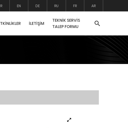
TR
EN
DE
RU
FR
AR
TEKNİK SERVİS
ETKİNLİKLER
İLETİŞİM
TALEP FORMU