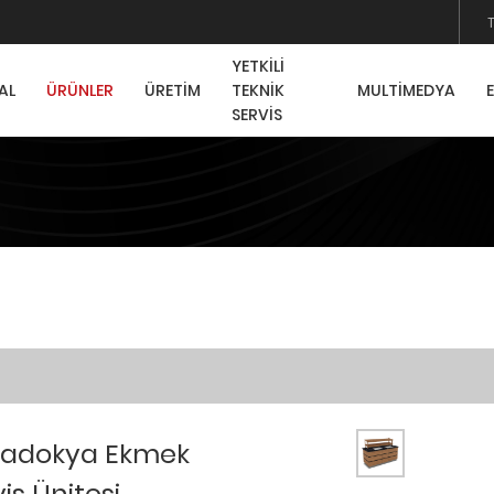
YETKİLİ
AL
ÜRÜNLER
ÜRETİM
TEKNİK
MULTİMEDYA
SERVİS
adokya Ekmek
is Ünitesi