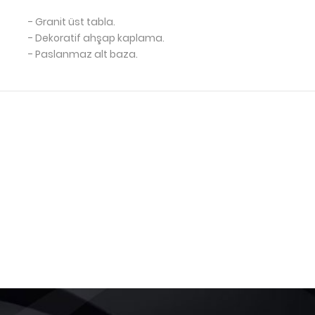
- Granit üst tabla.
- Dekoratif ahşap kaplama.
- Paslanmaz alt baza.