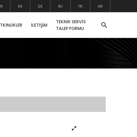
TR
EN
DE
RU
FR
AR
TEKNİK SERVİS
ETKİNLİKLER
İLETİŞİM
TALEP FORMU