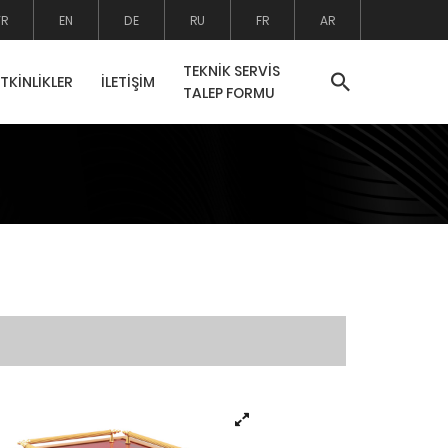
TR
EN
DE
RU
FR
AR
TEKNİK SERVİS
ETKİNLİKLER
İLETİŞİM
TALEP FORMU