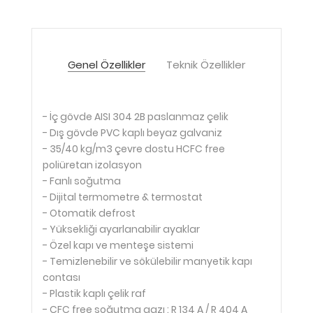
Genel Özellikler
Teknik Özellikler
- İç gövde AISI 304 2B paslanmaz çelik
- Dış gövde PVC kaplı beyaz galvaniz
- 35/40 kg/m3 çevre dostu HCFC free
poliüretan izolasyon
- Fanlı soğutma
- Dijital termometre & termostat
- Otomatik defrost
- Yüksekliği ayarlanabilir ayaklar
- Özel kapı ve menteşe sistemi
- Temizlenebilir ve sökülebilir manyetik kapı
contası
- Plastik kaplı çelik raf
- CFC free soğutma gazı : R 134 A / R 404 A