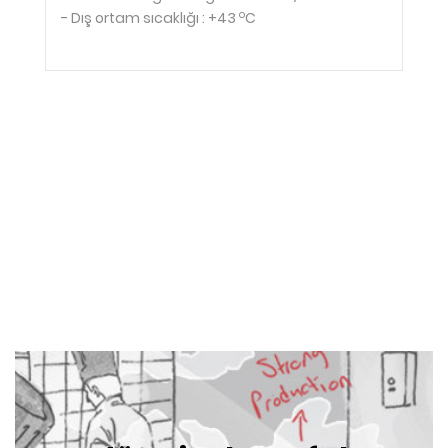
o
- Dış ortam sıcaklığı : +43
C