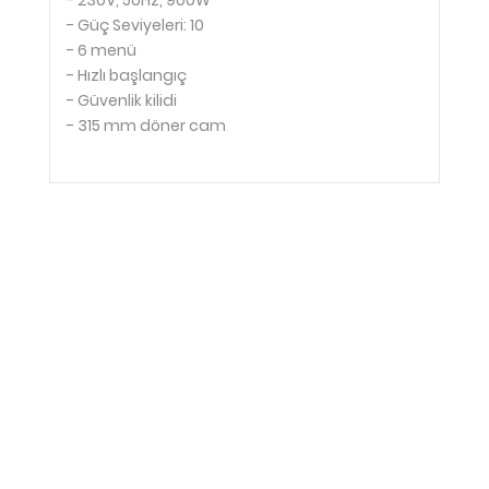
- 230V, 50Hz, 900W
- Güç Seviyeleri: 10
- 6 menü
- Hızlı başlangıç
- Güvenlik kilidi
- 315 mm döner cam