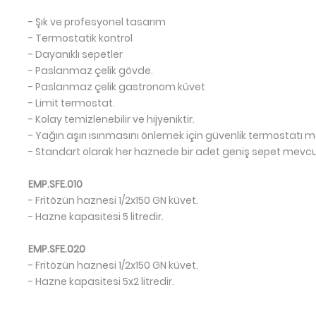
- Şık ve profesyonel tasarım
- Termostatik kontrol
- Dayanıklı sepetler
- Paslanmaz çelik gövde.
- Paslanmaz çelik gastronom küvet
- Limit termostat.
- Kolay temizlenebilir ve hijyeniktir.
- Yağın aşırı ısınmasını önlemek için güvenlik termostatı 
- Standart olarak her haznede bir adet geniş sepet mevcu
EMP.SFE.010
- Fritözün haznesi 1/2x150 GN küvet.
- Hazne kapasitesi 5 litredir.
EMP.SFE.020
- Fritözün haznesi 1/2x150 GN küvet.
- Hazne kapasitesi 5x2 litredir.