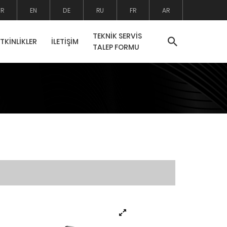
TR
EN
DE
RU
FR
AR
TEKNİK SERVİS
ETKİNLİKLER
İLETİŞİM
TALEP FORMU