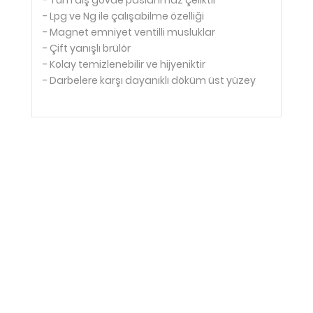
- Tüm dış gövde paslanmaz çeliktir
- Lpg ve Ng ile çalışabilme özelliği
- Magnet emniyet ventilli musluklar
- Çift yanışlı brülör
- Kolay temizlenebilir ve hijyeniktir
- Darbelere karşı dayanıklı döküm üst yüzey