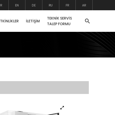
TR
EN
DE
RU
FR
AR
TEKNİK SERVİS
ETKİNLİKLER
İLETİŞİM
TALEP FORMU