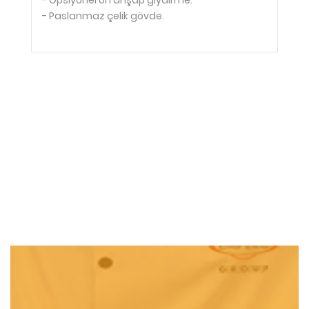
- Opsiyonel ön ahşap giydirme.
- Paslanmaz çelik gövde.