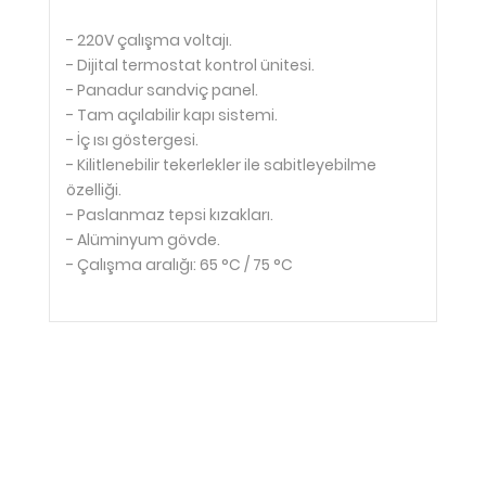
- 220V çalışma voltajı.
- Dijital termostat kontrol ünitesi.
- Panadur sandviç panel.
- Tam açılabilir kapı sistemi.
- İç ısı göstergesi.
- Kilitlenebilir tekerlekler ile sabitleyebilme
özelliği.
- Paslanmaz tepsi kızakları.
- Alüminyum gövde.
- Çalışma aralığı: 65 °C / 75 °C