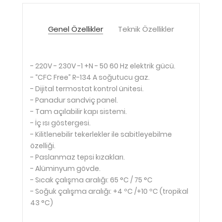
Genel Özellikler
Teknik Özellikler
- 220V - 230V -1 +N - 50 60 Hz elektrik gücü.
- “CFC Free” R-134 A soğutucu gaz.
- Dijital termostat kontrol ünitesi.
- Panadur sandviç panel.
- Tam açılabilir kapı sistemi.
- İç ısı göstergesi.
- Kilitlenebilir tekerlekler ile sabitleyebilme
özelliği.
- Paslanmaz tepsi kızakları.
- Alüminyum gövde.
- Sıcak çalışma aralığı: 65 °C / 75 °C
- Soğuk çalışma aralığı: +4 ºC /+10 ºC (tropikal
43 °C)