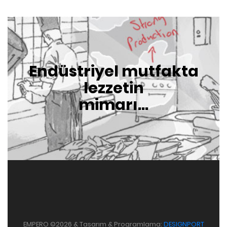
Endüstriyel mutfakta
lezzetin
mimarı...
EMPERO ©2026 & Tasarım & Programlama:
DESIGNPORT