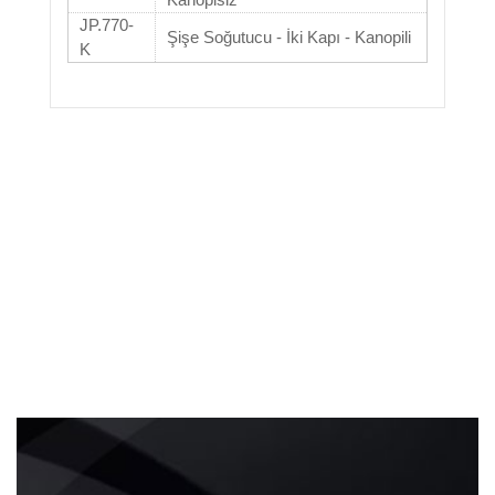
JP.770-
Şişe Soğutucu - İki Kapı - Kanopili
K