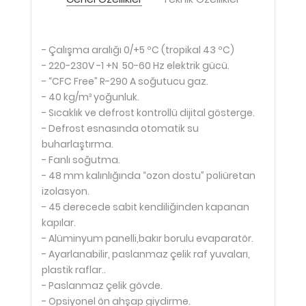
- Çalışma aralığı 0/+5 ºC (tropikal 43 ºC)
- 220-230V -1 +N 50-60 Hz elektrik gücü.
- “CFC Free” R-290 A soğutucu gaz.
- 40 kg/m³ yoğunluk.
- Sıcaklık ve defrost kontrollü dijital gösterge.
- Defrost esnasında otomatik su
buharlaştırma.
- Fanlı soğutma.
- 48 mm kalınlığında “ozon dostu” poliüretan
izolasyon.
- 45 derecede sabit kendiliğinden kapanan
kapılar.
- Alüminyum panelli,bakır borulu evaparatör.
- Ayarlanabilir, paslanmaz çelik raf yuvaları,
plastik raflar..
- Paslanmaz çelik gövde.
- Opsiyonel ön ahşap giydirme.