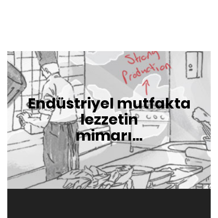
Endüstriyel mutfakta
lezzetin
mimarı...