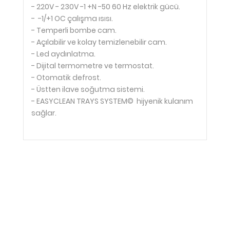
- 220V - 230V -1 +N -50 60 Hz elektrik gücü.
- -1/+1 OC çalışma ısısı.
- Temperli bombe cam.
- Açılabilir ve kolay temizlenebilir cam.
- Led aydınlatma.
- Dijital termometre ve termostat.
- Otomatik defrost.
- Üstten ilave soğutma sistemi.
- EASYCLEAN TRAYS SYSTEM© hijyenik kulanım
sağlar.