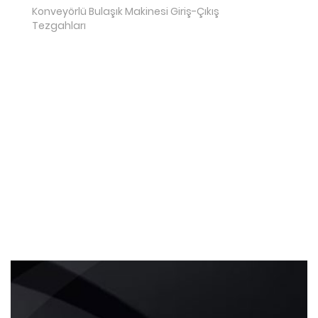
Konveyörlü Bulaşık Makinesi Giriş-Çıkış
Tezgahları